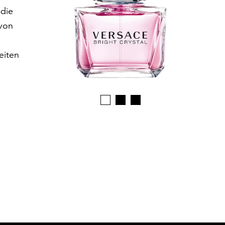
 die
von
eiten
1
2
3