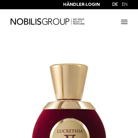
HÄNDLER-LOGIN
DE
EN